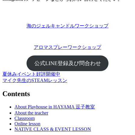
海のジェルキャンドルワークショップ
アロマスプレーワークショップ
公式LINE登録及び問合わせ
夏休みイベント好評開催中
投
マイク先生のSTEAMレッスン
稿
Contents
ナ
ビ
About Playhouse in HAYAMA 逗子教室
About the teacher
ゲ
Classroom
ー
Online lesson
NATIVE CLASS & EVENT LESSON
シ